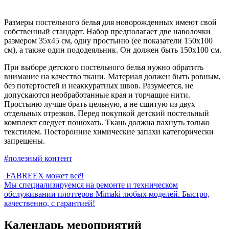
Размеры постельного белья для новорожденных имеют свой
собственный стандарт. Набор предполагает две наволочки
размером 35х45 см, одну простыню (ее показатели 150х100
см), а также один пододеяльник. Он должен быть 150х100 см.
При выборе детского постельного белья нужно обратить
внимание на качество ткани. Материал должен быть ровным,
без потертостей и неаккуратных швов. Разумеется, не
допускаются необработанные края и торчащие нити.
Простыню лучше брать цельную, а не сшитую из двух
отдельных отрезков. Перед покупкой детский постельный
комплект следует понюхать. Ткань должна пахнуть только
текстилем. Посторонние химические запахи категорически
запрещены.
#полезный контент
FABREEX может всё!
Мы специализируемся на ремонте и техническом
обслуживании плоттеров Mimaki любых моделей. Быстро,
качественно, с гарантией!
Календарь мероприятий