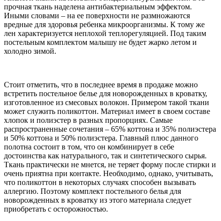
прочная ткань наделена антибактериальным эффектом.
Иными словами – на ее поверхности не размножаются
вредные для здоровья ребенка микроорганизмы. К тому же
лен характеризуется неплохой теплорегуляцией. Под таким
постельным комплектом малышу не будет жарко летом и
холодно зимой.
Стоит отметить, что в последнее время в продаже можно
встретить постельное белье для новорожденных в кроватку,
изготовленное из смесовых волокон. Примером такой ткани
может служить поликоттон. Материал имеет в своем составе
хлопок и полиэстер в разных пропорциях. Самые
распространенные сочетания – 65% коттона и 35% полиэстера
и 50% коттона и 50% полиэстера. Главный плюс данного
полотна состоит в том, что он комбинирует в себе
достоинства как натурального, так и синтетического сырья.
Ткань практически не мнется, не теряет форму после стирки и
очень приятна при контакте. Необходимо, однако, учитывать,
что поликоттон в некоторых случаях способен вызывать
аллергию. Поэтому комплект постельного белья для
новорожденных в кроватку из этого материала следует
приобретать с осторожностью.