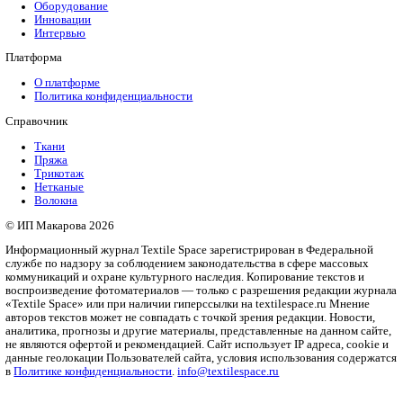
...
4
5
6
7
8
...
20
30
40
...
Рубрики
Бизнес
Мода и дизайн
Полезный контент
Ритейл
Одежда
Печать