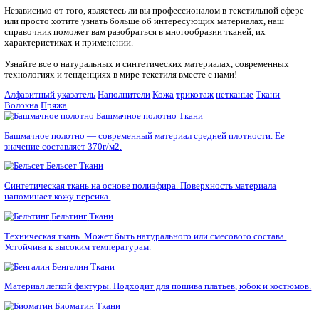
Главная
Текстильный справочник
Добро пожаловать в наш текстильный справочник!
Независимо от того, являетесь ли вы профессионалом в текст
или просто хотите узнать больше об интересующих материал
справочник поможет вам разобраться в многообразии тканей,
характеристиках и применении.
Узнайте все о натуральных и синтетических материалах, сов
технологиях и тенденциях в мире текстиля вместе с нами!
Алфавитный указатель
Наполнители
Кожа
трикотаж
нетканые
Волокна
Пряжа
Башмачное полотно
Ткани
Башмачное полотно — современный материал средней плотно
значение составляет 370г/м2.
Бельсет
Ткани
Синтетическая ткань на основе полиэфира. Поверхность мате