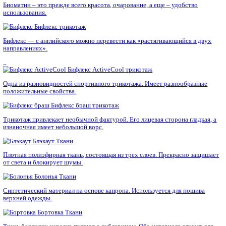
напоминает кожу персика.
Бельтинг
Ткани
Техническая ткань. Может быть натурального или смесового 
Устойчива к высоким температурам.
Бенгалин
Ткани
Материал легкой фактуры. Подходит для пошива платьев, юбо
Биоматин
Ткани
Биоматин – это прежде всего красота, очарование, а еще – уд
использования.
Бифлекс
трикотаж
Бифлекс — с английского можно перевести как «растягивающи
направлениях».
Бифлекс ActiveCool
трикотаж
Одна из разновидностей спортивного трикотажа. Имеет разн