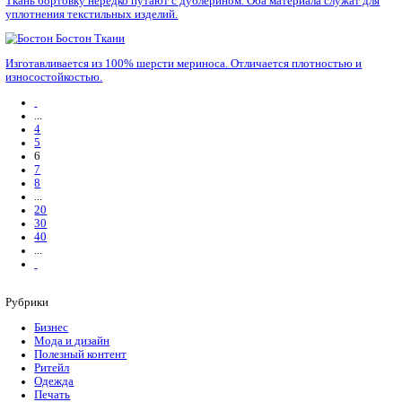
положительные свойства.
Бифлекс браш
трикотаж
Трикотаж привлекает необычной фактурой. Его лицевая сторон
изнаночная имеет небольшой ворс.
Блэкаут
Ткани
Плотная полиэфирная ткань, состоящая из трех слоев. Прекр
от света и блокирует шумы.
Болонья
Ткани
Синтетический материал на основе капрона. Используется дл
верхней одежды.
Бортовка
Ткани
Ткань бортовку нередко путают с дублерином. Оба материала
уплотнения текстильных изделий.
Бостон
Ткани
Изготавливается из 100% шерсти мериноса. Отличается плот
износостойкостью.