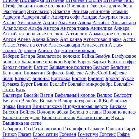
Шифон
Шотландка
Штапель
Штапель-поплин
Штапель-твил
Штоф
Эвкалиптовое волокно
Эволюшн
Экокожа для мебели
Экофайбер
Эксельсиор
Эластан
Энигма
Эпингель
Этамин
Адверта
Адверта лайт
Адверта софт
Адидас
Ажурная ткань
Азлон
Айс хоккей
Акрил
Аксамит
Алова
Алтабас
Алькантара
Альполюкс
Альфа
Ангора
Ангора ткань
Анжелика
Анкара
Антибактериальные волокна
Антислип
Арамидное волокно
Аргон
Арена
Арена Блеск
Арт-канва
Асбестовая пряжа
Астра
Атлас
Атлас на сетке
Атлас-жаккард
Атлас-сатин
Атлас-
стронг
Афгален
Ацетат
Ацетатное волокно
Баберек
Багира
Базальтовое волокно
Байка
Бамбук
Бамбуковое
волокно
Банановое волокно
Барби
Бареж
Бархат
Бархат гофре
Бархат-стрейч
Батист
Башмачное полотно
Бельсет
Бельтинг
Бенгалин
Биоматин
Бифлекс
Бифлекс ActiveCool
Бифлекс
браш
Блэкаут
Болонья
Бортовка
Бостон
Брезент
Брокат
Букле
Бумазея
Бурет
Бьянка
Бэклайт
Бэклайт микрофибра
Бэклайт-
сатин
Бязь
Вальтерм
Васаби
Ватин
Вафельный хлопок
Велкро
Велсофт
Велутто
Вельбоа
Вельвет
Велюр натуральный
Верблюжья
пряжа
Винил
Винилискожа
Вирджинская шерсть
Вискоза
Виссон
Войлок
Волокно абака
Волокно агавы
Волокно кенаф
Волокно кендырь
Волокно сизаль
Волокно шелон
Вуаль
Вышивка на сетке
Габардин
Газ
Газ-иллюзион
Газ-шифон
Галакси
Гальяно
Гарус
Гипюр
Глазет
Глосс-сатин
Гобелен
Гомеспун
Гортекс
Гофре