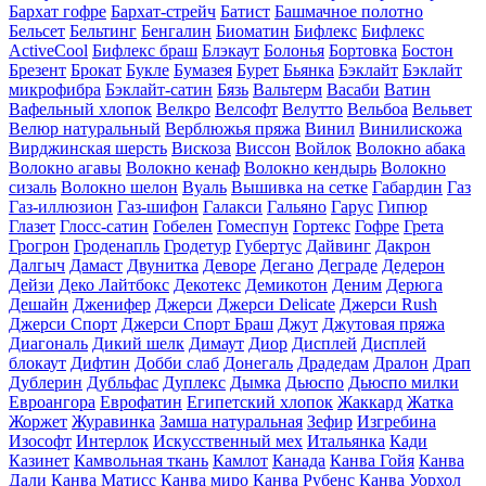
Бархат гофре
Бархат-стрейч
Батист
Башмачное полотно
Бельсет
Бельтинг
Бенгалин
Биоматин
Бифлекс
Бифлекс
ActiveCool
Бифлекс браш
Блэкаут
Болонья
Бортовка
Бостон
Брезент
Брокат
Букле
Бумазея
Бурет
Бьянка
Бэклайт
Бэклайт
микрофибра
Бэклайт-сатин
Бязь
Вальтерм
Васаби
Ватин
Вафельный хлопок
Велкро
Велсофт
Велутто
Вельбоа
Вельвет
Велюр натуральный
Верблюжья пряжа
Винил
Винилискожа
Вирджинская шерсть
Вискоза
Виссон
Войлок
Волокно абака
Волокно агавы
Волокно кенаф
Волокно кендырь
Волокно
сизаль
Волокно шелон
Вуаль
Вышивка на сетке
Габардин
Газ
Газ-иллюзион
Газ-шифон
Галакси
Гальяно
Гарус
Гипюр
Глазет
Глосс-сатин
Гобелен
Гомеспун
Гортекс
Гофре
Грета
Грогрон
Гроденапль
Гродетур
Губертус
Дайвинг
Дакрон
Далгыч
Дамаст
Двунитка
Деворе
Дегано
Деграде
Дедерон
Дейзи
Деко Лайтбокс
Декотекс
Демикотон
Деним
Дерюга
Дешайн
Дженифер
Джерси
Джерси Delicate
Джерси Rush
Джерси Спорт
Джерси Спорт Браш
Джут
Джутовая пряжа
Диагональ
Дикий шелк
Димаут
Диор
Дисплей
Дисплей
блокаут
Дифтин
Добби слаб
Донегаль
Драдедам
Дралон
Драп
Дублерин
Дубльфас
Дуплекс
Дымка
Дьюспо
Дьюспо милки
Евроангора
Еврофатин
Египетский хлопок
Жаккард
Жатка
Жоржет
Журавинка
Замша натуральная
Зефир
Изгребина
Изософт
Интерлок
Искусственный мех
Итальянка
Кади
Казинет
Камвольная ткань
Камлот
Канада
Канва Гойя
Канва
Дали
Канва Матисс
Канва миро
Канва Рубенс
Канва Уорхол