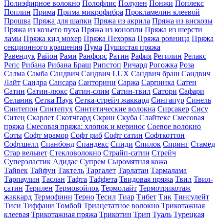
Полиэфирное волокно
Полофлис
Полулен
Понжи
Поплекс
Поплин
Прима
Прима микрофибра
Прокламелин клеевой
Прошва
Пряжа для шапки
Пряжа из акрила
Пряжа из вискозы
Пряжа из козьего пуха
Пряжа из конопли
Пряжа из шерсти
ламы
Пряжа кид мохер
Пряжа Пехорка
Пряжа ровница
Пряжа
секционного крашения
Пума
Пушистая пряжа
Равендук
Район
Рами
Ранфорс
Ратин
Рафия
Регилин
Релакс
Репс
Рибана
Рибана Браш
Рипcтоп
Ричард
Рогожка
Роза
Салма
Самба
Сандвич
Сандвич LUX
Сандвич браш
Сандвич
Лайт
Сандра
Сансара
Санторини
Саржа
Сарпинка
Сатен
Сатин
Сатин-люкс
Сатин-слим
Сатин-твил
Сатори
Сафари
Селаник
Сетка Паук
Сетка-стрейч жаккард
Сингапур
Синель
Синтепон
Синтепух
Синтетические волокна
Сирсакер
Сису
Ситец
Скарлет
Скотчгард
Скрин
Скуба
Слайтекс
Смесовая
пряжа
Смесовая пряжа: хлопок и меринос
Соевое волокно
Соты
Софт мрамор
Софт риб
Софт сатин
Софткоттон
Софтшелл
Спанбонд
Спандекс
Спиди
Спилок
Спринг
Стамед
Стар вельвет
Стекловолокно
Страйп-сатин
Стрейч
Суперэластик Адидас
Супрем
Сыромятная кожа
Тайвек
Тайфун
Тактель
Таргалет
Тарлатан
Тармалама
Тарпаулин
Таслан
Тафта
Таффета
Твидовая пряжа
Твил
Твил-
сатин
Терилен
Термовойлок
Термолайт
Термотрикотаж
жаккард
Термофинн
Терно
Тесил
Тиар
Тибет
Тик
Тинсулейт
Тиси
Тиффани
Томбой
Триацетатное волокно
Трикотажная
клеевая
Трикотажная пряжа
Трикотин
Трип
Туаль
Турецкая