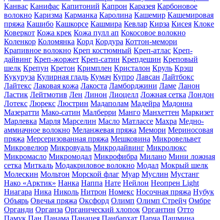
Канвас
Канифас
Капитоний
Капрон
Каразея
Карбоновое
волокно
Каризма
Карманка
Каролина
Кашемир
Кашемировая
пряжа
Кашибо
Кашкорсе
Кашмира
Кевлар
Кирза
Кисея
Клоке
Коверкот
Кожа крек
Кожа пулл ап
Кокосовое волокно
Коленкор
Коломянка
Корд
Кордура
Коттон-мемори
Крапивное волокно
Креп костюмный
Креп-атлас
Креп-
дайвинг
Креп-жоржет
Креп-сатин
Крепдешин
Креповый
шелк
Крепун
Кретон
Кримплен
Кристалон
Круль
Крэш
Кукуруза
Кулирная гладь
Кумач
Купро
Лавсан
Лайтбокс
Лайтекс
Лаковая кожа
Лакоста
Ламборджини
Ламе
Ланон
Ластик
Лейтмотив
Лен
Линон
Лиоцелл
Ложная сетка
Лондон
Лотекс
Люрекс
Люстрин
Мадаполам
Мадейра
Мадонна
Мазератти
Мако-сатин
Малберри
Манго
Манхеттен
Маркизет
Марлевка
Марля
Марселин
Масло
Матлассе
Махра
Медно-
аммиачное волокно
Меланжевая пряжа
Мемори
Мериносовая
пряжа
Мерсеризованная пряжа
Мешковина
Микровельвет
Микровелюр
Микровуаль
Микродайвинг
Микролюкс
Микромасло
Микромодал
Микрофибра
Милано
Мини ложная
сетка
Миткаль
Модакриловое волокно
Модал
Мокрый шелк
Молескин
Мольтон
Морской флаг
Муар
Муслин
Мустанг
Нако «Арктик»
Нанка
Наппа
Нате
Нейлон
Неопрен Light
Ниагара
Ника
Николь
Нитрон
Номекс
Носочная пряжа
Нубук
Объярь
Овечья пряжа
Оксфорд
Олимп
Олимп Стрейч
Омбре
Органди
Органза
Органический хлопок
Органтин
Отто
Памук
Пан
Панама
Панацея
Панбархат
Парча
Пашмина