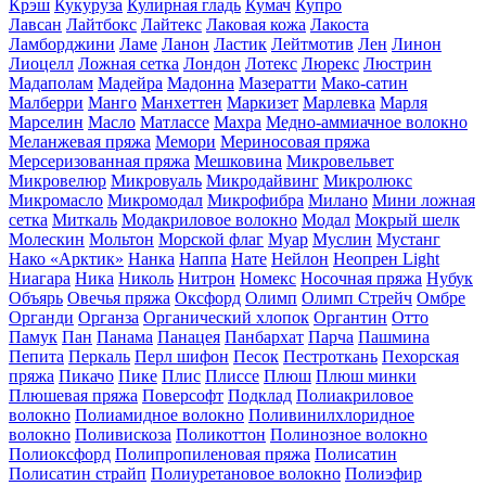
Крэш
Кукуруза
Кулирная гладь
Кумач
Купро
Лавсан
Лайтбокс
Лайтекс
Лаковая кожа
Лакоста
Ламборджини
Ламе
Ланон
Ластик
Лейтмотив
Лен
Линон
Лиоцелл
Ложная сетка
Лондон
Лотекс
Люрекс
Люстрин
Мадаполам
Мадейра
Мадонна
Мазератти
Мако-сатин
Малберри
Манго
Манхеттен
Маркизет
Марлевка
Марля
Марселин
Масло
Матлассе
Махра
Медно-аммиачное волокно
Меланжевая пряжа
Мемори
Мериносовая пряжа
Мерсеризованная пряжа
Мешковина
Микровельвет
Микровелюр
Микровуаль
Микродайвинг
Микролюкс
Микромасло
Микромодал
Микрофибра
Милано
Мини ложная
сетка
Миткаль
Модакриловое волокно
Модал
Мокрый шелк
Молескин
Мольтон
Морской флаг
Муар
Муслин
Мустанг
Нако «Арктик»
Нанка
Наппа
Нате
Нейлон
Неопрен Light
Ниагара
Ника
Николь
Нитрон
Номекс
Носочная пряжа
Нубук
Объярь
Овечья пряжа
Оксфорд
Олимп
Олимп Стрейч
Омбре
Органди
Органза
Органический хлопок
Органтин
Отто
Памук
Пан
Панама
Панацея
Панбархат
Парча
Пашмина
Пепита
Перкаль
Перл шифон
Песок
Пестроткань
Пехорская
пряжа
Пикачо
Пике
Плис
Плиссе
Плюш
Плюш минки
Плюшевая пряжа
Поверсофт
Подклад
Полиакриловое
волокно
Полиамидное волокно
Поливинилхлоридное
волокно
Поливискоза
Поликоттон
Полинозное волокно
Полиоксфорд
Полипропиленовая пряжа
Полисатин
Полисатин страйп
Полиуретановое волокно
Полиэфир