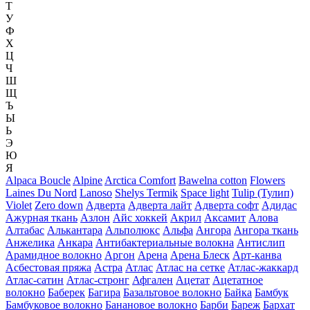
Т
У
Ф
Х
Ц
Ч
Ш
Щ
Ъ
Ы
Ь
Э
Ю
Я
Alpaca Boucle
Alpine
Arctica Comfort
Bawelna cotton
Flowers
Laines Du Nord
Lanoso
Shelys Termik
Space light
Tulip (Тулип)
Violet
Zero down
Адверта
Адверта лайт
Адверта софт
Адидас
Ажурная ткань
Азлон
Айс хоккей
Акрил
Аксамит
Алова
Алтабас
Алькантара
Альполюкс
Альфа
Ангора
Ангора ткань
Анжелика
Анкара
Антибактериальные волокна
Антислип
Арамидное волокно
Аргон
Арена
Арена Блеск
Арт-канва
Асбестовая пряжа
Астра
Атлас
Атлас на сетке
Атлас-жаккард
Атлас-сатин
Атлас-стронг
Афгален
Ацетат
Ацетатное
волокно
Баберек
Багира
Базальтовое волокно
Байка
Бамбук
Бамбуковое волокно
Банановое волокно
Барби
Бареж
Бархат