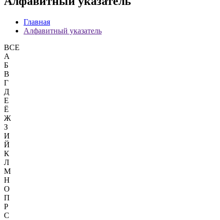
Алфавитный указатель
Главная
Алфавитный указатель
ВСЕ
А
Б
В
Г
Д
Е
Ё
Ж
З
И
Й
К
Л
М
Н
О
П
Р
С