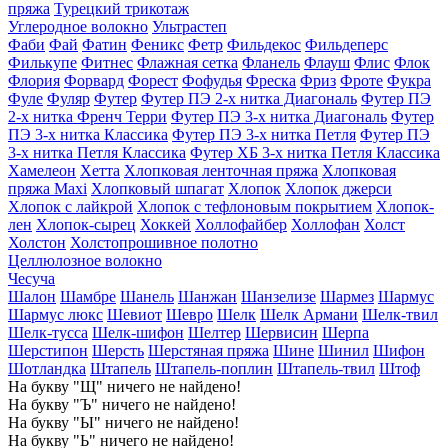
пряжа
Турецкий трикотаж
Углеродное волокно
Ультрастеп
Фаби
Фай
Фатин
Феникс
Фетр
Фильдекос
Фильдеперс
Филькупе
Фитнес
Флажная сетка
Фланель
Флауш
Флис
Флок
Флория
Форвард
Форест
Фофудья
Фреска
Фриз
Фроте
Фукра
Фуле
Фуляр
Футер
Футер ПЭ 2-х нитка Диагональ
Футер ПЭ
2-х нитка Френч Терри
Футер ПЭ 3-х нитка Диагональ
Футер
ПЭ 3-х нитка Классика
Футер ПЭ 3-х нитка Петля
Футер ПЭ
3-х нитка Петля Классика
Футер ХБ 3-х нитка Петля Классика
Хамелеон
Хетта
Хлопковая ленточная пряжа
Хлопковая
пряжа Maxi
Хлопковый шпагат
Хлопок
Хлопок джерси
Хлопок с лайкрой
Хлопок с тефлоновым покрытием
Хлопок-
лен
Хлопок-сырец
Хоккей
Холлофайбер
Холлофан
Холст
Холстон
Холстопрошивное полотно
Целлюлозное волокно
Чесуча
Шалон
Шамбре
Шанель
Шанжан
Шанзелизе
Шармез
Шармус
Шармус люкс
Шевиот
Шевро
Шелк
Шелк Армани
Шелк-твил
Шелк-тусса
Шелк-шифон
Шелтер
Шервисин
Шерпа
Шерстипон
Шерсть
Шерстяная пряжа
Шине
Шинил
Шифон
Шотландка
Штапель
Штапель-поплин
Штапель-твил
Штоф
На букву "Щ" ничего не найдено!
На букву "Ъ" ничего не найдено!
На букву "Ы" ничего не найдено!
На букву "Ь" ничего не найдено!