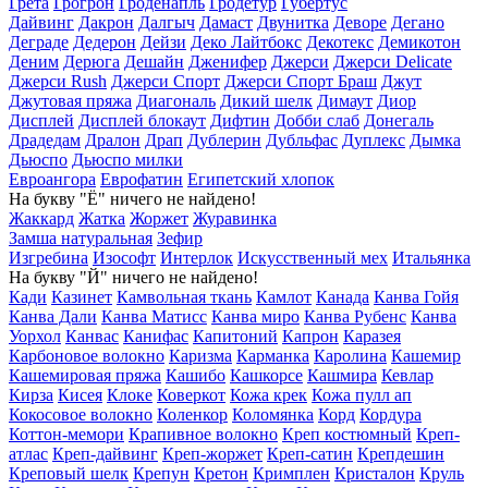
Грета
Грогрон
Гроденапль
Гродетур
Губертус
Дайвинг
Дакрон
Далгыч
Дамаст
Двунитка
Деворе
Дегано
Деграде
Дедерон
Дейзи
Деко Лайтбокс
Декотекс
Демикотон
Деним
Дерюга
Дешайн
Дженифер
Джерси
Джерси Delicate
Джерси Rush
Джерси Спорт
Джерси Спорт Браш
Джут
Джутовая пряжа
Диагональ
Дикий шелк
Димаут
Диор
Дисплей
Дисплей блокаут
Дифтин
Добби слаб
Донегаль
Драдедам
Дралон
Драп
Дублерин
Дубльфас
Дуплекс
Дымка
Дьюспо
Дьюспо милки
Евроангора
Еврофатин
Египетский хлопок
На букву "Ё" ничего не найдено!
Жаккард
Жатка
Жоржет
Журавинка
Замша натуральная
Зефир
Изгребина
Изософт
Интерлок
Искусственный мех
Итальянка
На букву "Й" ничего не найдено!
Кади
Казинет
Камвольная ткань
Камлот
Канада
Канва Гойя
Канва Дали
Канва Матисс
Канва миро
Канва Рубенс
Канва
Уорхол
Канвас
Канифас
Капитоний
Капрон
Каразея
Карбоновое волокно
Каризма
Карманка
Каролина
Кашемир
Кашемировая пряжа
Кашибо
Кашкорсе
Кашмира
Кевлар
Кирза
Кисея
Клоке
Коверкот
Кожа крек
Кожа пулл ап
Кокосовое волокно
Коленкор
Коломянка
Корд
Кордура
Коттон-мемори
Крапивное волокно
Креп костюмный
Креп-
атлас
Креп-дайвинг
Креп-жоржет
Креп-сатин
Крепдешин
Креповый шелк
Крепун
Кретон
Кримплен
Кристалон
Круль