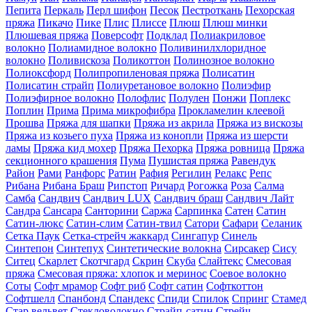
Пепита
Перкаль
Перл шифон
Песок
Пестроткань
Пехорская
пряжа
Пикачо
Пике
Плис
Плиссе
Плюш
Плюш минки
Плюшевая пряжа
Поверсофт
Подклад
Полиакриловое
волокно
Полиамидное волокно
Поливинилхлоридное
волокно
Поливискоза
Поликоттон
Полинозное волокно
Полиоксфорд
Полипропиленовая пряжа
Полисатин
Полисатин страйп
Полиуретановое волокно
Полиэфир
Полиэфирное волокно
Полофлис
Полулен
Понжи
Поплекс
Поплин
Прима
Прима микрофибра
Прокламелин клеевой
Прошва
Пряжа для шапки
Пряжа из акрила
Пряжа из вискозы
Пряжа из козьего пуха
Пряжа из конопли
Пряжа из шерсти
ламы
Пряжа кид мохер
Пряжа Пехорка
Пряжа ровница
Пряжа
секционного крашения
Пума
Пушистая пряжа
Равендук
Район
Рами
Ранфорс
Ратин
Рафия
Регилин
Релакс
Репс
Рибана
Рибана Браш
Рипcтоп
Ричард
Рогожка
Роза
Салма
Самба
Сандвич
Сандвич LUX
Сандвич браш
Сандвич Лайт
Сандра
Сансара
Санторини
Саржа
Сарпинка
Сатен
Сатин
Сатин-люкс
Сатин-слим
Сатин-твил
Сатори
Сафари
Селаник
Сетка Паук
Сетка-стрейч жаккард
Сингапур
Синель
Синтепон
Синтепух
Синтетические волокна
Сирсакер
Сису
Ситец
Скарлет
Скотчгард
Скрин
Скуба
Слайтекс
Смесовая
пряжа
Смесовая пряжа: хлопок и меринос
Соевое волокно
Соты
Софт мрамор
Софт риб
Софт сатин
Софткоттон
Софтшелл
Спанбонд
Спандекс
Спиди
Спилок
Спринг
Стамед
Стар вельвет
Стекловолокно
Страйп-сатин
Стрейч