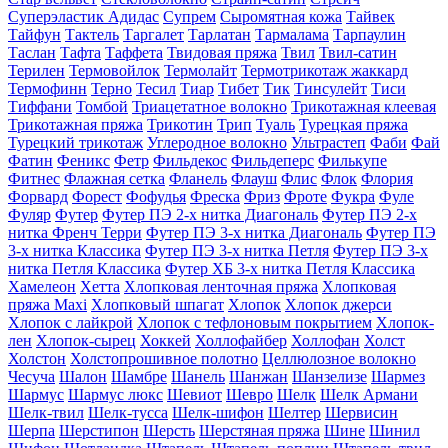
Суперэластик Адидас
Супрем
Сыромятная кожа
Тайвек
Тайфун
Тактель
Таргалет
Тарлатан
Тармалама
Тарпаулин
Таслан
Тафта
Таффета
Твидовая пряжа
Твил
Твил-сатин
Терилен
Термовойлок
Термолайт
Термотрикотаж жаккард
Термофинн
Терно
Тесил
Тиар
Тибет
Тик
Тинсулейт
Тиси
Тиффани
Томбой
Триацетатное волокно
Трикотажная клеевая
Трикотажная пряжа
Трикотин
Трип
Туаль
Турецкая пряжа
Турецкий трикотаж
Углеродное волокно
Ультрастеп
Фаби
Фай
Фатин
Феникс
Фетр
Фильдекос
Фильдеперс
Филькупе
Фитнес
Флажная сетка
Фланель
Флауш
Флис
Флок
Флория
Форвард
Форест
Фофудья
Фреска
Фриз
Фроте
Фукра
Фуле
Фуляр
Футер
Футер ПЭ 2-х нитка Диагональ
Футер ПЭ 2-х
нитка Френч Терри
Футер ПЭ 3-х нитка Диагональ
Футер ПЭ
3-х нитка Классика
Футер ПЭ 3-х нитка Петля
Футер ПЭ 3-х
нитка Петля Классика
Футер ХБ 3-х нитка Петля Классика
Хамелеон
Хетта
Хлопковая ленточная пряжа
Хлопковая
пряжа Maxi
Хлопковый шпагат
Хлопок
Хлопок джерси
Хлопок с лайкрой
Хлопок с тефлоновым покрытием
Хлопок-
лен
Хлопок-сырец
Хоккей
Холлофайбер
Холлофан
Холст
Холстон
Холстопрошивное полотно
Целлюлозное волокно
Чесуча
Шалон
Шамбре
Шанель
Шанжан
Шанзелизе
Шармез
Шармус
Шармус люкс
Шевиот
Шевро
Шелк
Шелк Армани
Шелк-твил
Шелк-тусса
Шелк-шифон
Шелтер
Шервисин
Шерпа
Шерстипон
Шерсть
Шерстяная пряжа
Шине
Шинил